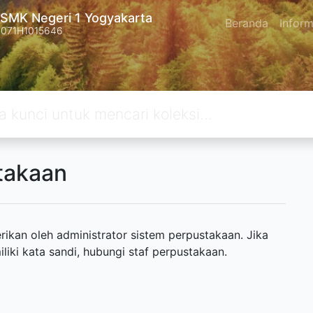
SMK Negeri 1 Yogyakarta
Beranda
Inform
4071H1015646
takaan
ikan oleh administrator sistem perpustakaan. Jika
ki kata sandi, hubungi staf perpustakaan.