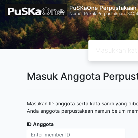
PuSKaOne Perpustakaan 
Nomor Pokok Perpustakaan: 340
Masuk Anggota Perpus
Masukan ID anggota serta kata sandi yang diber
Anda anggota perpustakaan namun belum memili
ID Anggota