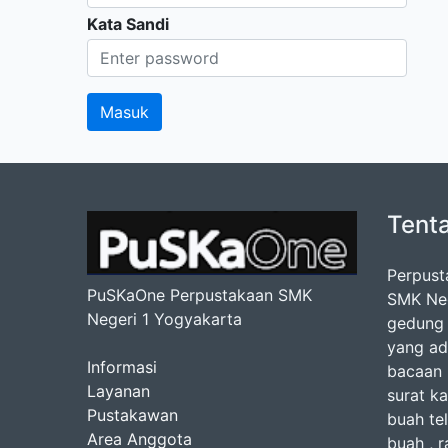
Kata Sandi
Tent
Perpust
PuSKaOne Perpustakaan SMK
SMK Nege
Negeri 1 Yogyakarta
gedung 
yang ad
Informasi
bacaan b
Layanan
surat ka
Pustakawan
buah te
Area Anggota
buah , r