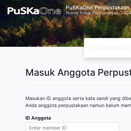
PuSKaOne Perpustakaan 
Nomor Pokok Perpustakaan: 340
Masuk Anggota Perpus
Masukan ID anggota serta kata sandi yang diber
Anda anggota perpustakaan namun belum memili
ID Anggota