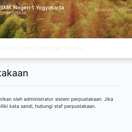
SMK Negeri 1 Yogyakarta
Beranda
Inform
4071H1015646
takaan
ikan oleh administrator sistem perpustakaan. Jika
ki kata sandi, hubungi staf perpustakaan.