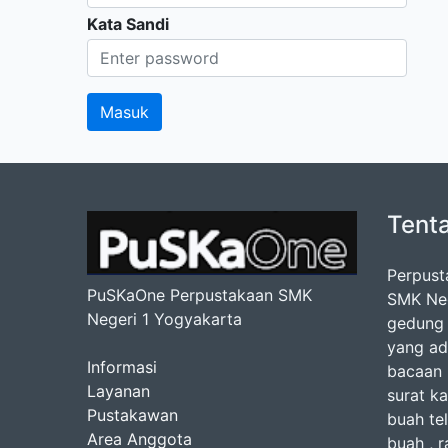
Kata Sandi
Tent
Perpust
PuSKaOne Perpustakaan SMK
SMK Nege
Negeri 1 Yogyakarta
gedung 
yang ad
Informasi
bacaan b
Layanan
surat ka
Pustakawan
buah te
Area Anggota
buah , r