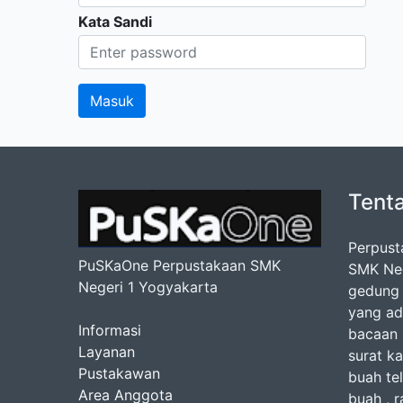
Kata Sandi
Tent
Perpust
PuSKaOne Perpustakaan SMK
SMK Nege
Negeri 1 Yogyakarta
gedung 
yang ad
Informasi
bacaan b
Layanan
surat ka
Pustakawan
buah te
Area Anggota
buah , r