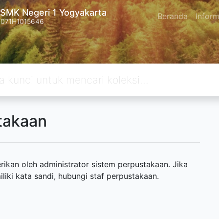
SMK Negeri 1 Yogyakarta
Beranda
Inform
4071H1015646
takaan
ikan oleh administrator sistem perpustakaan. Jika
ki kata sandi, hubungi staf perpustakaan.