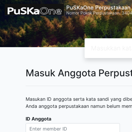
PuSKaOne Perpustakaan 
Nomor Pokok Perpustakaan: 340
Masuk Anggota Perpus
Masukan ID anggota serta kata sandi yang diber
Anda anggota perpustakaan namun belum memili
ID Anggota