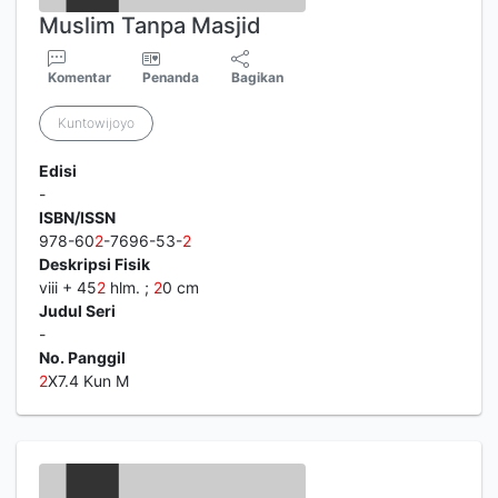
Muslim Tanpa Masjid
Komentar
Penanda
Bagikan
Kuntowijoyo
Edisi
-
ISBN/ISSN
978-60
2
-7696-53-
2
Deskripsi Fisik
viii + 45
2
hlm. ;
2
0 cm
Judul Seri
-
No. Panggil
2
X7.4 Kun M