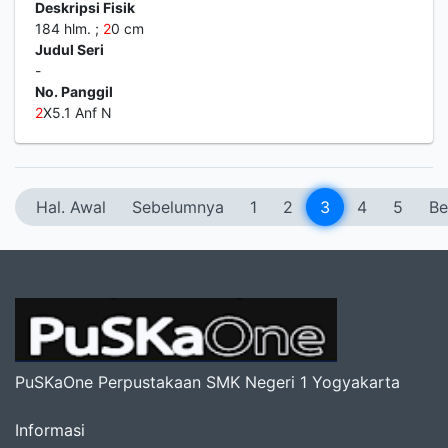
Deskripsi Fisik
184 hlm. ;
2
0 cm
Judul Seri
-
No. Panggil
2
X5.1 Anf N
Hal. Awal
Sebelumnya
1
2
3
4
5
Be
PuSKaOne Perpustakaan SMK Negeri 1 Yogyakarta
Informasi