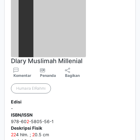
DIary Muslimah Millenial
Komentar
Penanda
Bagikan
Humaira ElRahmi
Edisi
-
ISBN/ISSN
978-60
2
-5805-56-1
Deskripsi Fisik
2
2
4 hlm. ;
2
0.5 cm