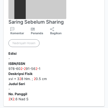
Saring Sebelum Sharing
Komentar
Penanda
Bagikan
Nadirsyah Hosen
Edisi
-
ISBN/ISSN
978-60
2
-
2
91-56
2
-1
Deskripsi Fisik
xvi + 3
2
8 hlm. ;
2
0.5 cm
Judul Seri
-
No. Panggil
2
X
2
.6 Nad S