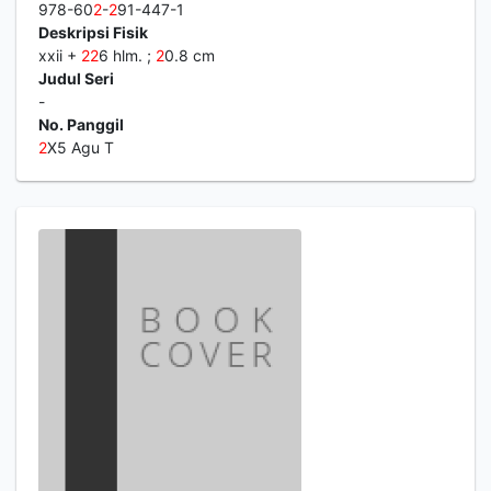
978-60
2
-
2
91-447-1
Deskripsi Fisik
xxii +
2
2
6 hlm. ;
2
0.8 cm
Judul Seri
-
No. Panggil
2
X5 Agu T