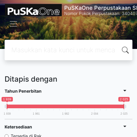
PuSKaOne Perpustakaan SM
Nomor Pokok Perpustakaan: 34040
Ditapis dengan
Tahun Penerbitan
1 939
2 025
1 939
1 961
1 982
2 004
2 025
Ketersediaan
Tersedia di Rak