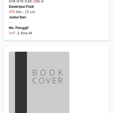
978-979-039-
2
06-9
Deskripsi Fisik
2
7
2
hlm ;
2
3 cm
Judul Seri
-
No. Panggil
2
x7 .3 Ama M