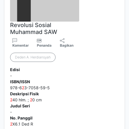
Revolusi Sosial
Muhammad SAW
Komentar
Penanda
Bagikan
Deden A. Herdiansyah
Edisi
-
ISBN/ISSN
978-6
2
3-7058-59-5
Deskripsi Fisik
2
40 hlm. ;
2
0 cm
Judul Seri
-
No. Panggil
2
X6.1 Ded R