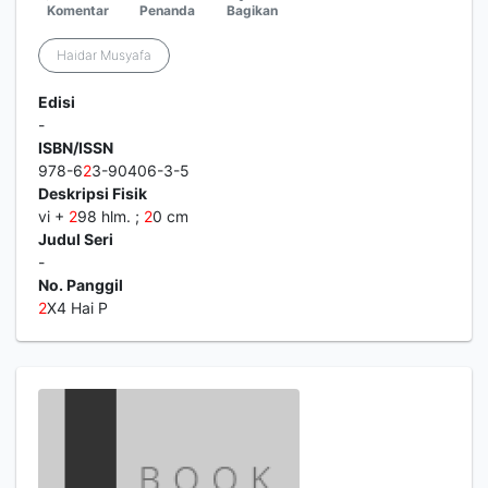
Komentar
Penanda
Bagikan
Haidar Musyafa
Edisi
-
ISBN/ISSN
978-6
2
3-90406-3-5
Deskripsi Fisik
vi +
2
98 hlm. ;
2
0 cm
Judul Seri
-
No. Panggil
2
X4 Hai P