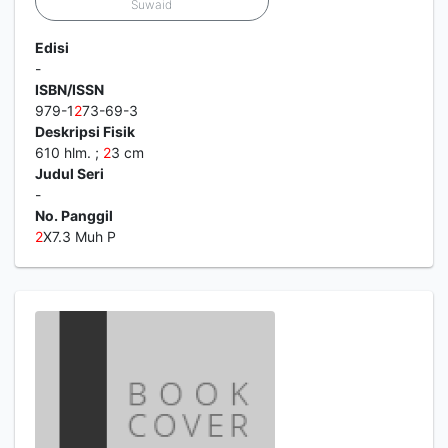
Suwaid
Edisi
-
ISBN/ISSN
979-1
2
73-69-3
Deskripsi Fisik
610 hlm. ;
2
3 cm
Judul Seri
-
No. Panggil
2
X7.3 Muh P