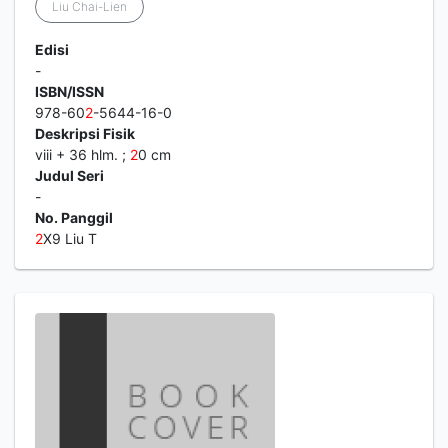
Liu Chai-Lien
Edisi
-
ISBN/ISSN
978-60
2
-5644-16-0
Deskripsi Fisik
viii + 36 hlm. ;
2
0 cm
Judul Seri
-
No. Panggil
2
X9 Liu T