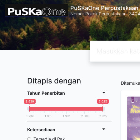
PuSKaOne Perpustakaan 
Nomor Pokok Perpustakaan: 340
Ditapis dengan
Ditemuk
Tahun Penerbitan
1 939
2 025
1 939
1 961
1 982
2 004
2 025
Ketersediaan
Tersedia di Rak