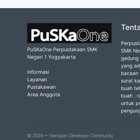
Tent
Perpust
PuSKaOne Perpustakaan SMK
SMK Nege
Negeri 1 Yogyakarta
gedung 
yang ad
Informasi
bacaan b
Layanan
surat ka
Pustakawan
buah te
Area Anggota
buah , r
untuk p
pengunj
© 2026 — Senayan Developer Community