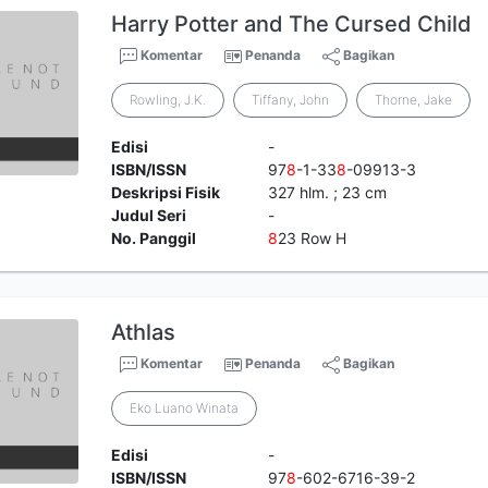
Harry Potter and The Cursed Child
Komentar
Penanda
Bagikan
Rowling, J.K.
Tiffany, John
Thorne, Jake
Edisi
-
ISBN/ISSN
97
8
-1-33
8
-09913-3
Deskripsi Fisik
327 hlm. ; 23 cm
Judul Seri
-
No. Panggil
8
23 Row H
Athlas
Komentar
Penanda
Bagikan
Eko Luano Winata
Edisi
-
ISBN/ISSN
97
8
-602-6716-39-2