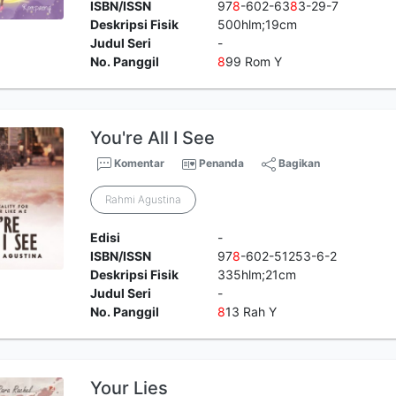
ISBN/ISSN
97
8
-602-63
8
3-29-7
Deskripsi Fisik
500hlm;19cm
Judul Seri
-
No. Panggil
8
99 Rom Y
You're All I See
Komentar
Penanda
Bagikan
Rahmi Agustina
Edisi
-
ISBN/ISSN
97
8
-602-51253-6-2
Deskripsi Fisik
335hlm;21cm
Judul Seri
-
No. Panggil
8
13 Rah Y
Your Lies