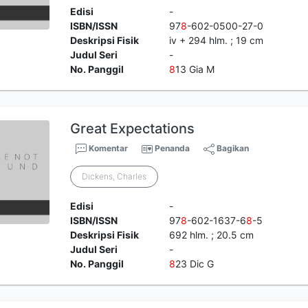
Edisi
-
ISBN/ISSN
97
8
-602-0500-27-0
Deskripsi Fisik
iv + 294 hlm. ; 19 cm
Judul Seri
-
No. Panggil
8
13 Gia M
Great Expectations
Komentar
Penanda
Bagikan
Dickens, Charles
Edisi
-
ISBN/ISSN
97
8
-602-1637-6
8
-5
Deskripsi Fisik
692 hlm. ; 20.5 cm
Judul Seri
-
No. Panggil
8
23 Dic G