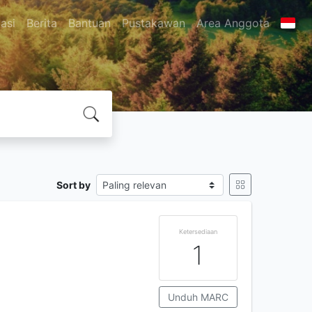
asi
Berita
Bantuan
Pustakawan
Area Anggota
Sort by
Ketersediaan
1
Unduh MARC