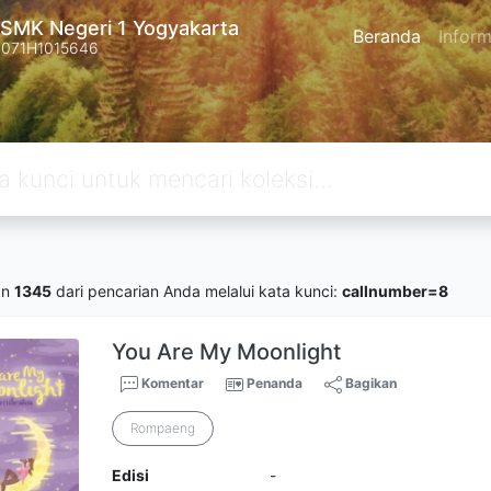
SMK Negeri 1 Yogyakarta
Beranda
Inform
4071H1015646
an
1345
dari pencarian Anda melalui kata kunci:
callnumber=8
You Are My Moonlight
Komentar
Penanda
Bagikan
Rompaeng
Edisi
-