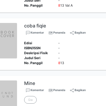
Judul Seri
-
No. Panggil
8
13 Val A
coba fiqie
Komentar
Penanda
Bagikan
Edisi
-
ISBN/ISSN
-
Deskripsi Fisik
-
Judul Seri
-
No. Panggil
8
13
Mine
Komentar
Penanda
Bagikan
Gia