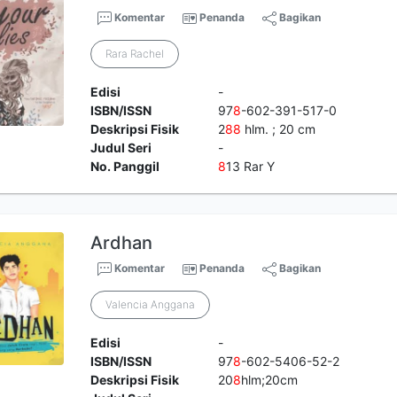
Komentar
Penanda
Bagikan
Rara Rachel
Edisi
-
ISBN/ISSN
97
8
-602-391-517-0
Deskripsi Fisik
2
8
8
hlm. ; 20 cm
Judul Seri
-
No. Panggil
8
13 Rar Y
Ardhan
Komentar
Penanda
Bagikan
Valencia Anggana
Edisi
-
ISBN/ISSN
97
8
-602-5406-52-2
Deskripsi Fisik
20
8
hlm;20cm