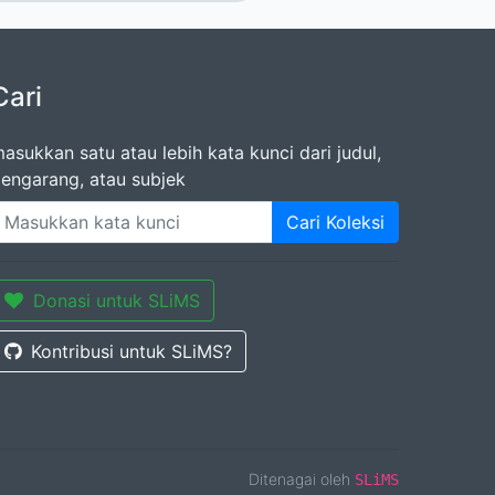
Cari
asukkan satu atau lebih kata kunci dari judul,
engarang, atau subjek
Cari Koleksi
Donasi untuk SLiMS
Kontribusi untuk SLiMS?
Ditenagai oleh
SLiMS