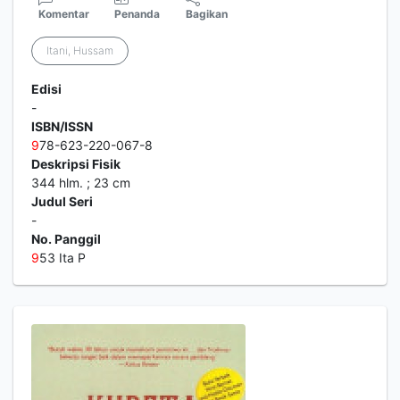
Komentar
Penanda
Bagikan
Itani, Hussam
Edisi
-
ISBN/ISSN
9
78-623-220-067-8
Deskripsi Fisik
344 hlm. ; 23 cm
Judul Seri
-
No. Panggil
9
53 Ita P