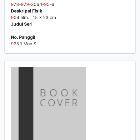
9
78-
9
7
9
-3064-
9
5-6
Deskripsi Fisik
9
04 hlm. ; 15 x 23 cm
Judul Seri
-
No. Panggil
9
23.1 Mon S