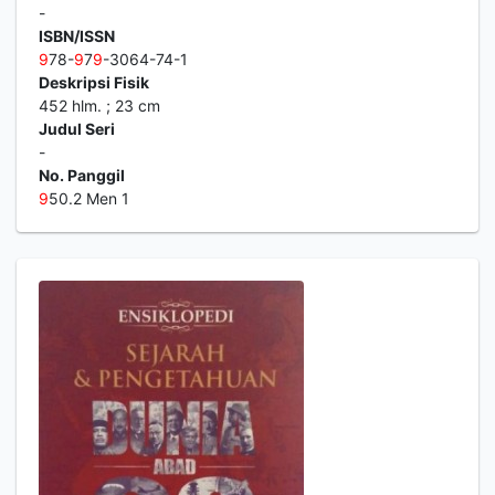
-
ISBN/ISSN
9
78-
9
7
9
-3064-74-1
Deskripsi Fisik
452 hlm. ; 23 cm
Judul Seri
-
No. Panggil
9
50.2 Men 1