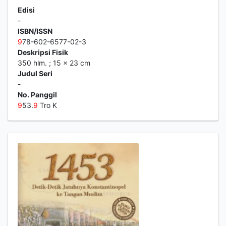
Edisi
-
ISBN/ISSN
9
78-602-6577-02-3
Deskripsi Fisik
350 hlm. ; 15 x 23 cm
Judul Seri
-
No. Panggil
9
53.
9
Tro K