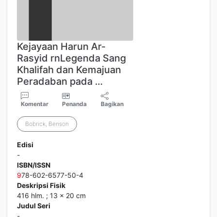
Kejayaan Harun Ar-
Rasyid rnLegenda Sang
Khalifah dan Kemajuan
Peradaban pada …
Komentar
Penanda
Bagikan
Bobrick, Benson
Edisi
-
ISBN/ISSN
9
78-602-6577-50-4
Deskripsi Fisik
416 hlm. ; 13 x 20 cm
Judul Seri
-