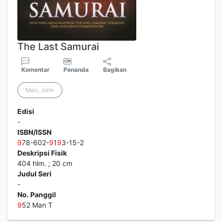
The Last Samurai
Komentar
Penanda
Bagikan
Man, John
Edisi
-
ISBN/ISSN
9
78-602-
9
1
9
3-15-2
Deskripsi Fisik
404 hlm. ; 20 cm
Judul Seri
-
No. Panggil
9
52 Man T