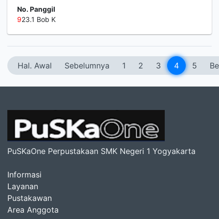
No. Panggil
9
23.1 Bob K
Hal. Awal
Sebelumnya
1
2
3
4
5
Be
PuSKaOne Perpustakaan SMK Negeri 1 Yogyakarta
Informasi
Layanan
Pustakawan
Area Anggota