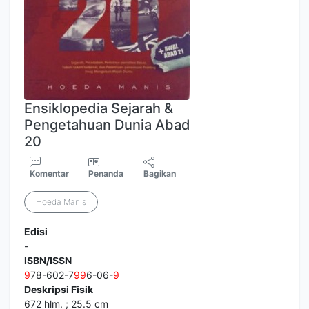
Ensiklopedia Sejarah &
Pengetahuan Dunia Abad
20
Komentar
Penanda
Bagikan
Hoeda Manis
Edisi
-
ISBN/ISSN
9
78-602-7
9
9
6-06-
9
Deskripsi Fisik
672 hlm. ; 25.5 cm