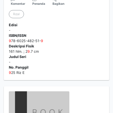
Komentar
Penanda
Bagikan
Rizal
Edisi
-
ISBN/ISSN
9
78-6025-482-51-
9
Deskripsi Fisik
161 hlm. ; 2
9
.7 cm
Judul Seri
-
No. Panggil
9
25 Riz E