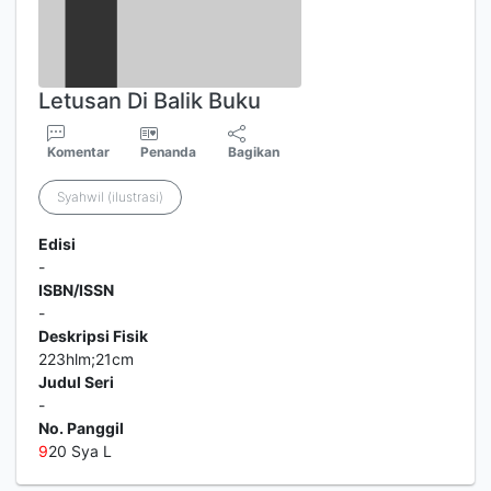
Letusan Di Balik Buku
Komentar
Penanda
Bagikan
Syahwil (ilustrasi)
Edisi
-
ISBN/ISSN
-
Deskripsi Fisik
223hlm;21cm
Judul Seri
-
No. Panggil
9
20 Sya L