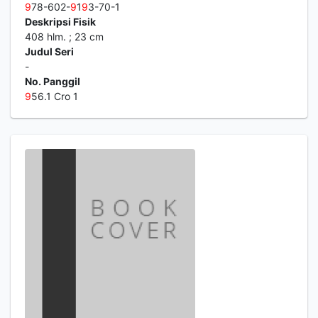
9
78-602-
9
1
9
3-70-1
Deskripsi Fisik
408 hlm. ; 23 cm
Judul Seri
-
No. Panggil
9
56.1 Cro 1