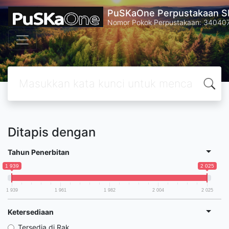
PuSKaOne Perpustakaan SM
Nomor Pokok Perpustakaan: 34040
Ditapis dengan
Tahun Penerbitan
1 939
2 025
1 939
1 961
1 982
2 004
2 025
Ketersediaan
Tersedia di Rak