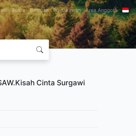
asi
Berita
Bantuan
Pustakawan
Area Anggota
 SAW.Kisah Cinta Surgawi