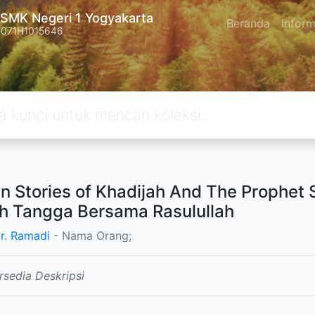
SMK Negeri 1 Yogyakarta
Beranda
Inform
4071H1015646
n Stories of Khadijah And The Prophet
 Tangga Bersama Rasulullah
r. Ramadi
- Nama Orang;
rsedia Deskripsi