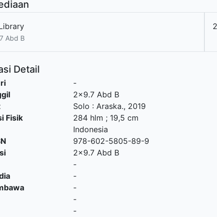
ediaan
Library
2
7 Abd B
si Detail
ri
-
gil
2x9.7 Abd B
t
Solo
:
Araska
.,
2019
i Fisik
284 hlm ; 19,5 cm
Indonesia
SN
978-602-5805-89-9
si
2x9.7 Abd B
-
dia
-
embawa
-
-
-