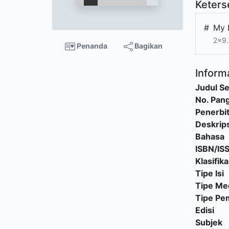
Keters
#
My 
2x9.
Penanda
Bagikan
Informa
Judul Se
No. Pang
Penerbi
Deskrips
Bahasa
ISBN/IS
Klasifika
Tipe Isi
Tipe Me
Tipe P
Edisi
Subjek