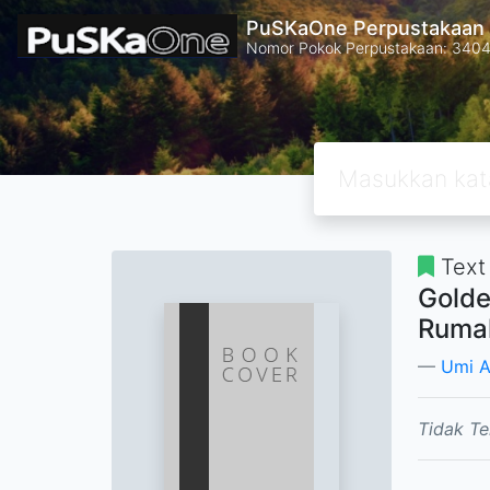
PuSKaOne Perpustakaan 
Nomor Pokok Perpustakaan: 340
Text
Golde
Rumah
Umi A
Tidak Te