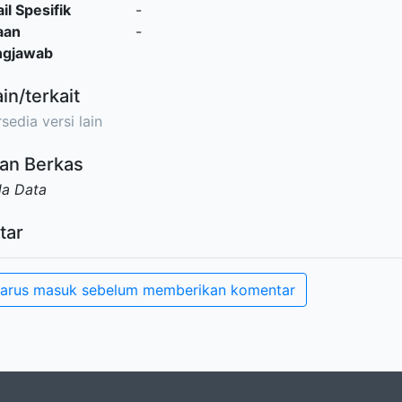
il Spesifik
-
aan
-
ngjawab
ain/terkait
sedia versi lain
an Berkas
da Data
tar
arus masuk sebelum memberikan komentar