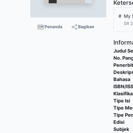
Keters
#
My 
SR 2
Penanda
Bagikan
Informa
Judul Se
No. Pang
Penerbi
Deskrips
Bahasa
ISBN/IS
Klasifika
Tipe Isi
Tipe Me
Tipe P
Edisi
Subjek