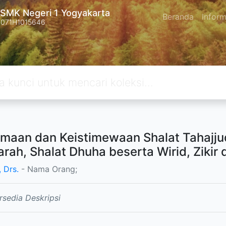
SMK Negeri 1 Yogyakarta
Beranda
Inform
4071H1015646
maan dan Keistimewaan Shalat Tahajjud,
harah, Shalat Dhuha beserta Wirid, Zikir
, Drs.
- Nama Orang;
rsedia Deskripsi