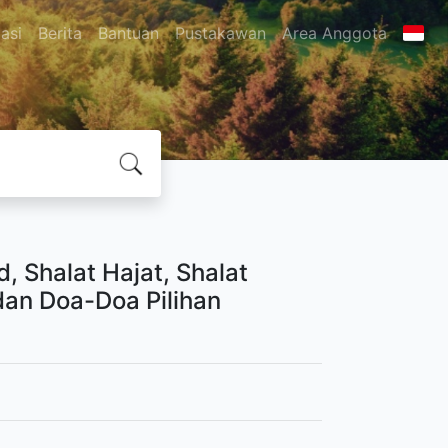
asi
Berita
Bantuan
Pustakawan
Area Anggota
 Shalat Hajat, Shalat
 dan Doa-Doa Pilihan