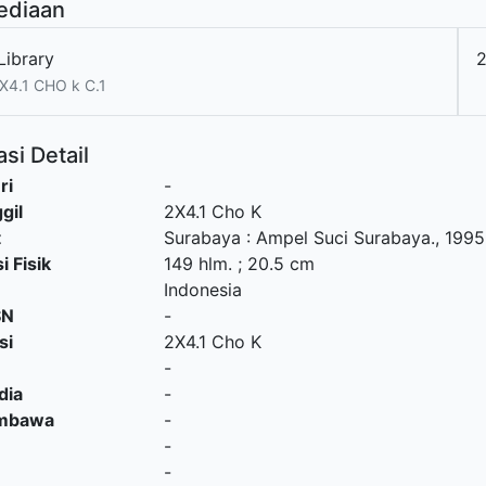
ediaan
Library
X4.1 CHO k C.1
si Detail
ri
-
gil
2X4.1 Cho K
t
Surabaya
:
Ampel Suci Surabaya
.,
1995
i Fisik
149 hlm. ; 20.5 cm
Indonesia
SN
-
si
2X4.1 Cho K
-
dia
-
embawa
-
-
-