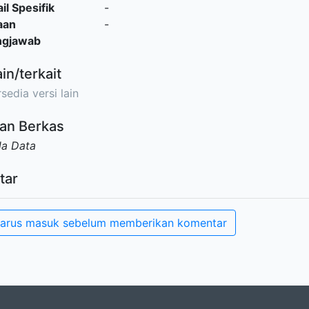
il Spesifik
-
aan
-
ngjawab
ain/terkait
sedia versi lain
an Berkas
da Data
tar
arus masuk sebelum memberikan komentar