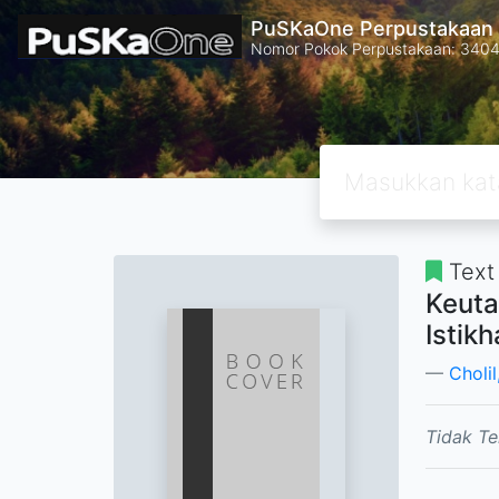
PuSKaOne Perpustakaan 
Nomor Pokok Perpustakaan: 340
Text
Keuta
Istik
Cholil
Tidak Te