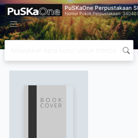
PuSKaOne Perpustakaan SM
Nomor Pokok Perpustakaan: 34040