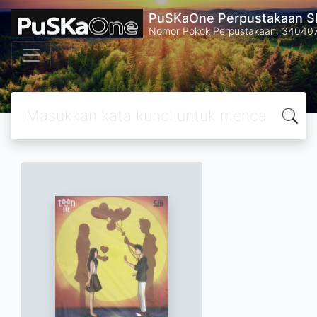
PuSKaOne Perpustakaan SM
Nomor Pokok Perpustakaan: 34040