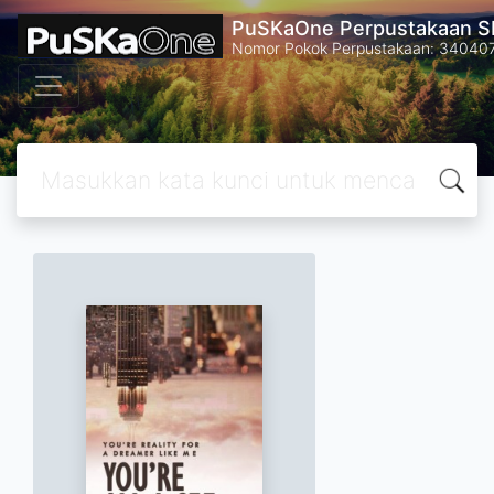
PuSKaOne Perpustakaan SM
Nomor Pokok Perpustakaan: 34040