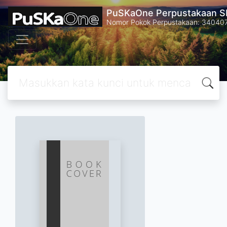
PuSKaOne Perpustakaan SM
Nomor Pokok Perpustakaan: 34040