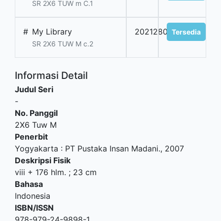
SR 2X6 TUW m C.1
#
My Library
202128064
Tersedia
SR 2X6 TUW M c.2
Informasi Detail
Judul Seri
-
No. Panggil
2X6 Tuw M
Penerbit
Yogyakarta
:
PT Pustaka Insan Madani
.,
2007
Deskripsi Fisik
viii + 176 hlm. ; 23 cm
Bahasa
Indonesia
ISBN/ISSN
978-979-24-9898-1