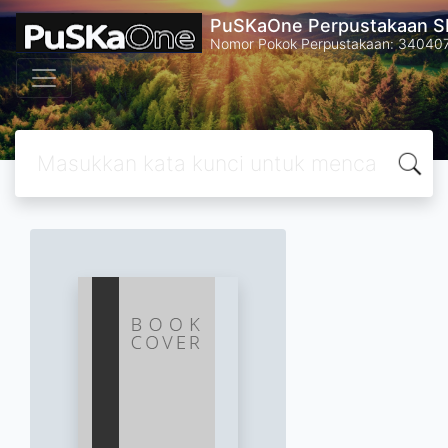
PuSKaOne Perpustakaan SM
Nomor Pokok Perpustakaan: 34040