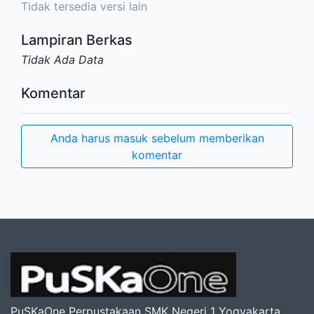
Tidak tersedia versi lain
Lampiran Berkas
Tidak Ada Data
Komentar
Anda harus masuk sebelum memberikan
komentar
PuSKaOne Perpustakaan SMK Negeri 1 Yogyakarta