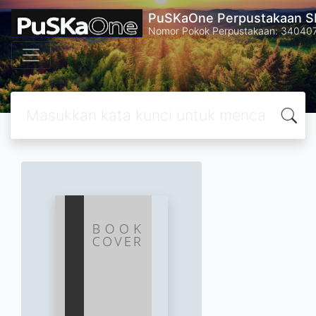
PuSKaOne Perpustakaan SM
Nomor Pokok Perpustakaan: 34040