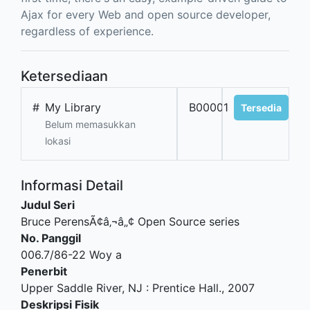
Ajax for every Web and open source developer,
regardless of experience.
Ketersediaan
#
My Library
B00001
Tersedia
Belum memasukkan
lokasi
Informasi Detail
Judul Seri
Bruce PerensÃ¢â‚¬â„¢ Open Source series
No. Panggil
006.7/86-22 Woy a
Penerbit
Upper Saddle River, NJ
:
Prentice Hall
.,
2007
Deskripsi Fisik