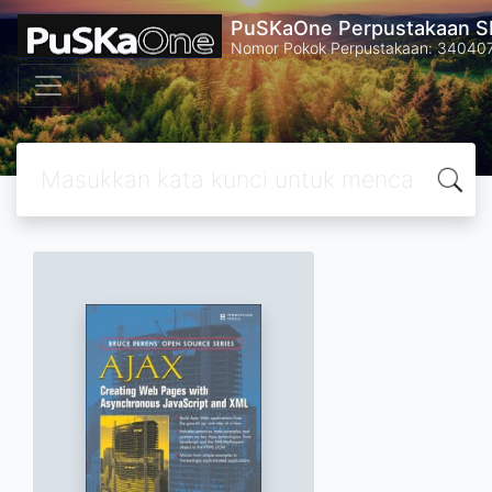
PuSKaOne Perpustakaan SM
Nomor Pokok Perpustakaan: 34040