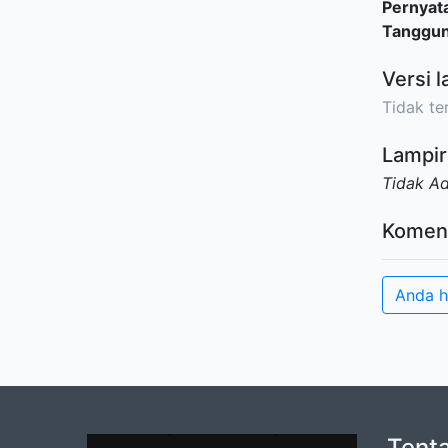
Pernyat
Tanggu
Versi l
Tidak ter
Lampir
Tidak A
Komen
Anda h
Tent