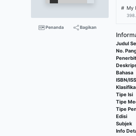
#
My 
398.
Penanda
Bagikan
Informa
Judul Se
No. Pang
Penerbi
Deskrips
Bahasa
ISBN/IS
Klasifika
Tipe Isi
Tipe Me
Tipe P
Edisi
Subjek
Info Deta