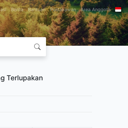
asi
Berita
Bantuan
Pustakawan
Area Anggota
ng Terlupakan