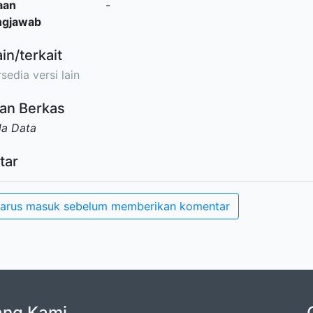
aan
-
ngjawab
ain/terkait
sedia versi lain
an Berkas
da Data
tar
arus masuk sebelum memberikan komentar
ang Kami