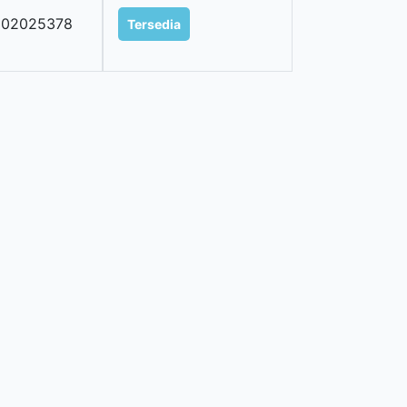
202025378
Tersedia