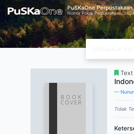
PuSKaOne Perpustakaan 
Nomor Pokok Perpustakaan: 340
Text
Indon
Nunun
Tidak Te
Keters