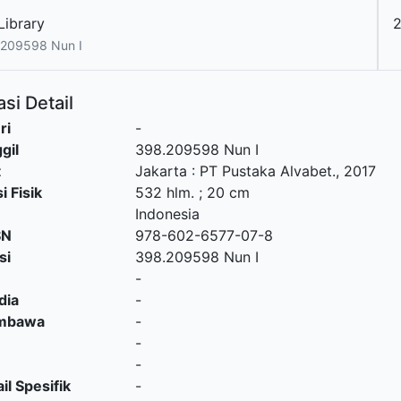
Library
209598 Nun I
si Detail
ri
-
gil
398.209598 Nun I
t
Jakarta
:
PT Pustaka Alvabet
.,
2017
i Fisik
532 hlm. ; 20 cm
Indonesia
SN
978-602-6577-07-8
si
398.209598 Nun I
-
dia
-
embawa
-
-
-
il Spesifik
-