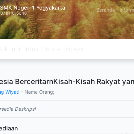
SMK Negeri 1 Yogyakarta
Beranda
Inform
4071H1015646
esia BerceritarnKisah-Kisah Rakyat ya
g Wiyati
- Nama Orang;
rsedia Deskripsi
ediaan