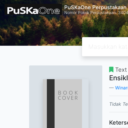
PuSKaOne Perpustakaan 
Nomor Pokok Perpustakaan: 340
Text
Ensik
Winarn
Tidak Te
Keters