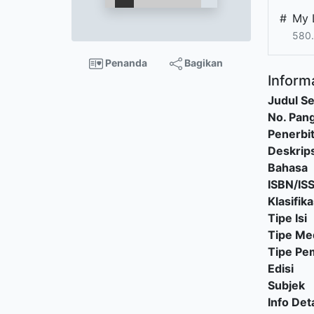
#
My 
580.
Penanda
Bagikan
Informa
Judul Se
No. Pang
Penerbi
Deskrips
Bahasa
ISBN/IS
Klasifika
Tipe Isi
Tipe Me
Tipe P
Edisi
Subjek
Info Deta