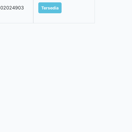
202024903
Tersedia