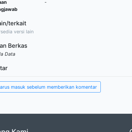
aan
-
ngjawab
ain/terkait
sedia versi lain
an Berkas
da Data
tar
arus masuk sebelum memberikan komentar
ang Kami