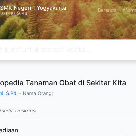
SMK Negeri 1 Yogyakarta
Beranda
Inform
4071H1015646
lopedia Tanaman Obat di Sekitar Kita
i, S.Pd.
- Nama Orang;
rsedia Deskripsi
ediaan