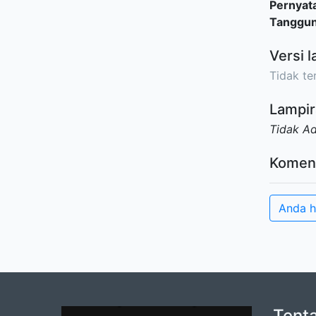
Pernyat
Tanggu
Versi l
Tidak ter
Lampir
Tidak A
Komen
Anda h
Tent