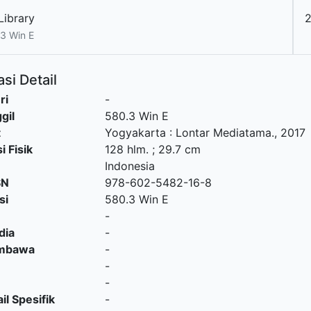
Library
3 Win E
si Detail
ri
-
gil
580.3 Win E
t
Yogyakarta
:
Lontar Mediatama
.,
2017
i Fisik
128 hlm. ; 29.7 cm
Indonesia
SN
978-602-5482-16-8
si
580.3 Win E
-
dia
-
embawa
-
-
-
il Spesifik
-