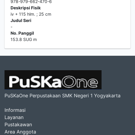
978-979-662-470-6
Deskripsi Fisik
iv + 115 hlm. ; 25 cm
Judul Seri
-
No. Panggil
153.8 SUG m
PuSKaOne Perpustakaan SMK Negeri 1 Yogyakarta
Informasi
Layanan
Pustakawan
Area Anggota