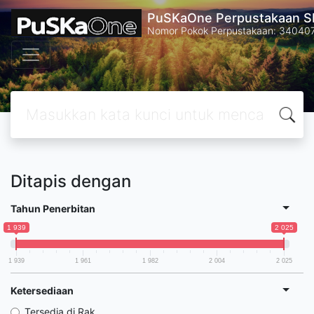
PuSKaOne Perpustakaan SM
Nomor Pokok Perpustakaan: 34040
Ditapis dengan
Tahun Penerbitan
1 939
2 025
1 939
1 961
1 982
2 004
2 025
Ketersediaan
Tersedia di Rak