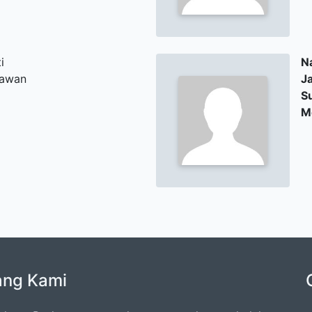
i
N
kawan
J
S
M
ang Kami