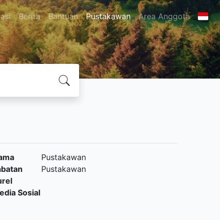
asi
Berita
Bantuan
Pustakawan
Area Anggota
ama
Pustakawan
abatan
Pustakawan
urel
edia Sosial