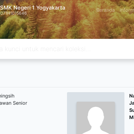
SMK Negeri 1 Yogyakarta
Beranda
Inform
4071H1015646
ningsih
N
awan Senior
J
S
M