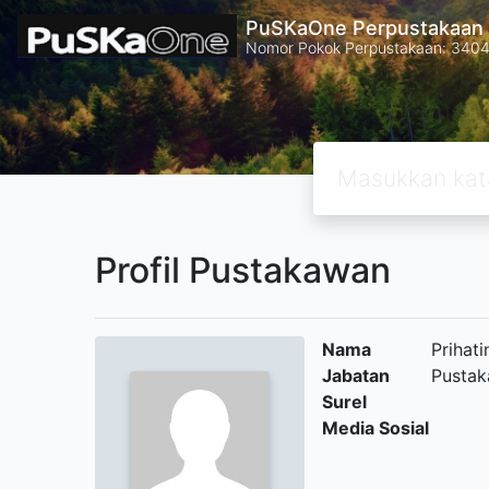
PuSKaOne Perpustakaan 
Nomor Pokok Perpustakaan: 340
Profil Pustakawan
Nama
Prihati
Jabatan
Pustak
Surel
Media Sosial