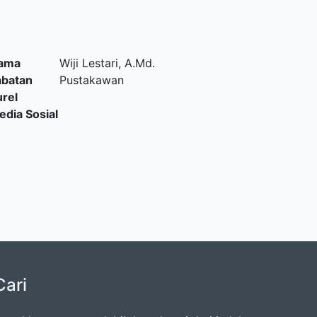
ama
Wiji Lestari, A.Md.
abatan
Pustakawan
urel
edia Sosial
Cari