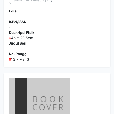
Soekartijah Martoatmojo
Edisi
-
ISBN/ISSN
-
Deskripsi Fisik
6
4hlm;20.5cm
Judul Seri
-
No. Panggil
6
13.7 Mar G