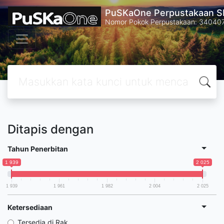
PuSKaOne Perpustakaan SM
Nomor Pokok Perpustakaan: 34040
Ditapis dengan
Tahun Penerbitan
1 939
2 025
1 939
1 961
1 982
2 004
2 025
Ketersediaan
Tersedia di Rak