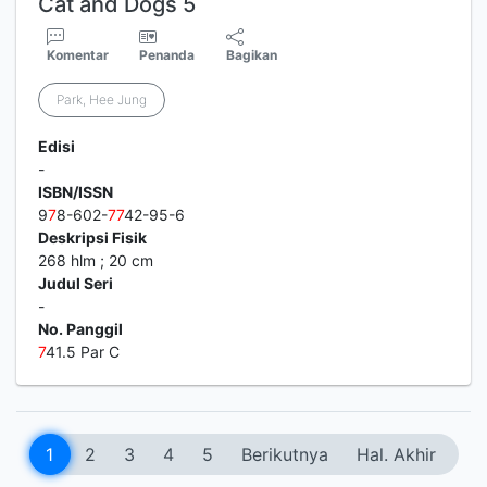
Cat and Dogs 5
Komentar
Penanda
Bagikan
Park, Hee Jung
Edisi
-
ISBN/ISSN
9
7
8-602-
7
7
42-95-6
Deskripsi Fisik
268 hlm ; 20 cm
Judul Seri
-
No. Panggil
7
41.5 Par C
1
2
3
4
5
Berikutnya
Hal. Akhir