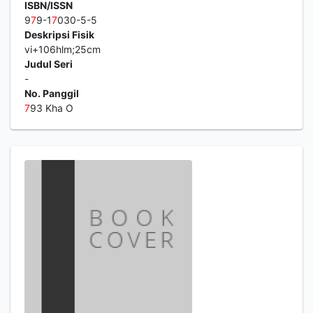
ISBN/ISSN
9
7
9-1
7
030-5-5
Deskripsi Fisik
vi+106hlm;25cm
Judul Seri
-
No. Panggil
7
93 Kha O