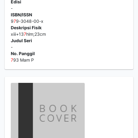
Edisi
-
ISBN/ISSN
9
7
9-3048-00-x
Deskripsi Fisik
xiii+13
7
hlm;23cm
Judul Seri
-
No. Panggil
7
93 Mam P