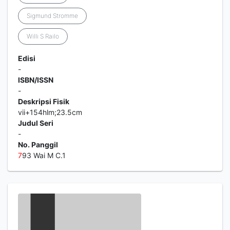
Sigmund Stromme
Willi S Railo
Edisi
-
ISBN/ISSN
-
Deskripsi Fisik
vii+154hlm;23.5cm
Judul Seri
-
No. Panggil
7
93 Wai M C.1