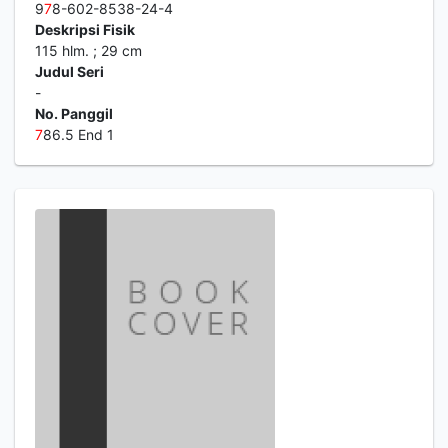
9
7
8-602-8538-24-4
Deskripsi Fisik
115 hlm. ; 29 cm
Judul Seri
-
No. Panggil
7
86.5 End 1