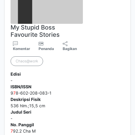
My Stupid Boss
Favourite Stories
Komentar
Penanda
Bagikan
Chaos@work
Edisi
-
ISBN/ISSN
9
7
8-602-208-083-1
Deskripsi Fisik
536 hlm.;15,5 cm
Judul Seri
-
No. Panggil
7
92.2 Cha M