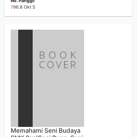
No. Panggil
7
96.8 Okt S
Memahami Seni Budaya