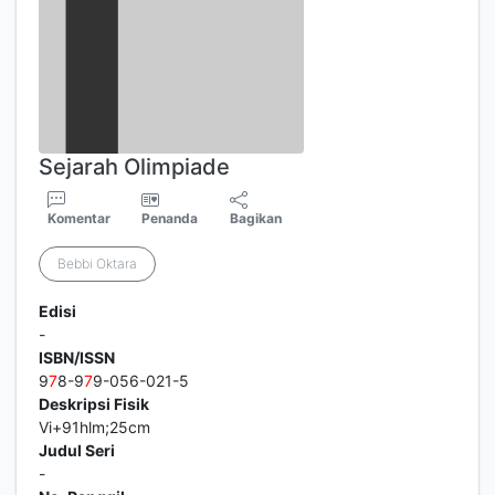
Sejarah Olimpiade
Komentar
Penanda
Bagikan
Bebbi Oktara
Edisi
-
ISBN/ISSN
9
7
8-9
7
9-056-021-5
Deskripsi Fisik
Vi+91hlm;25cm
Judul Seri
-