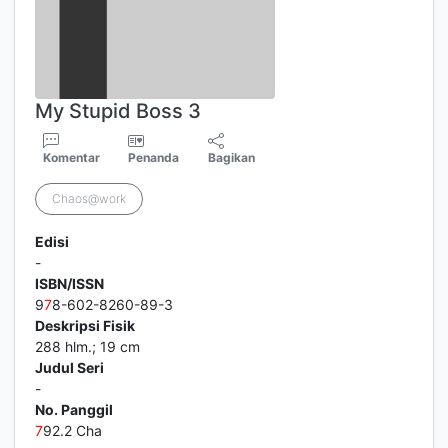
My Stupid Boss 3
Komentar
Penanda
Bagikan
Chaos@work
Edisi
-
ISBN/ISSN
9
7
8-602-8260-89-3
Deskripsi Fisik
288 hlm.; 19 cm
Judul Seri
-
No. Panggil
7
92.2 Cha