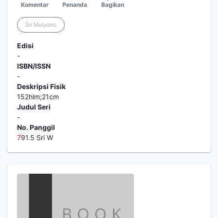
Komentar
Penanda
Bagikan
Sri Mulyono
Edisi
-
ISBN/ISSN
-
Deskripsi Fisik
152hlm;21cm
Judul Seri
-
No. Panggil
7
91.5 Sri W