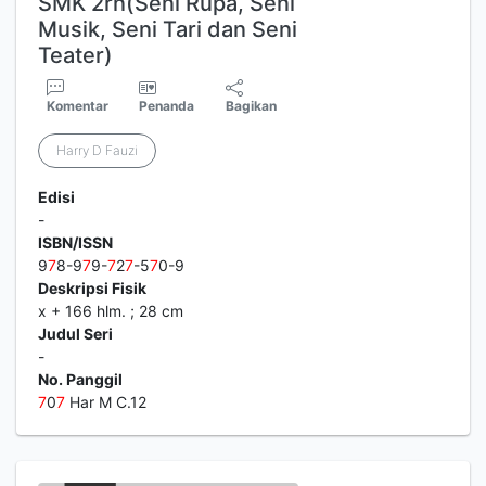
SMK 2rn(Seni Rupa, Seni
Musik, Seni Tari dan Seni
Teater)
Komentar
Penanda
Bagikan
Harry D Fauzi
Edisi
-
ISBN/ISSN
9
7
8-9
7
9-
7
2
7
-5
7
0-9
Deskripsi Fisik
x + 166 hlm. ; 28 cm
Judul Seri
-
No. Panggil
7
0
7
Har M C.12