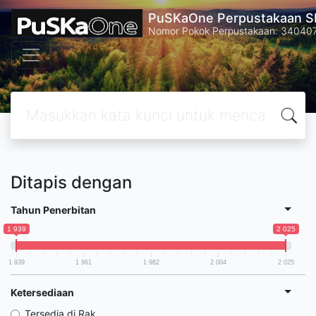
PuSKaOne Perpustakaan SM
Nomor Pokok Perpustakaan: 34040
Ditapis dengan
Tahun Penerbitan
1 939
2 025
1 939
1 961
1 982
2 004
2 025
Ketersediaan
Tersedia di Rak