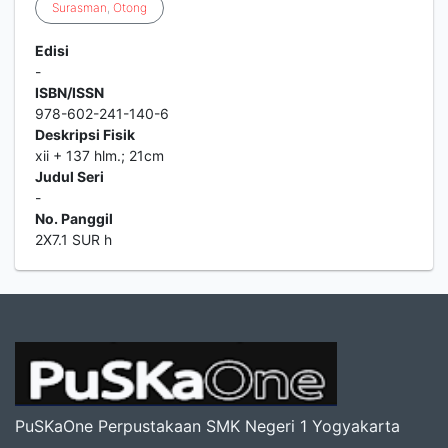
Surasman
,
Otong
Edisi
-
ISBN/ISSN
978-602-241-140-6
Deskripsi Fisik
xii + 137 hlm.; 21cm
Judul Seri
-
No. Panggil
2X7.1 SUR h
PuSKaOne Perpustakaan SMK Negeri 1 Yogyakarta