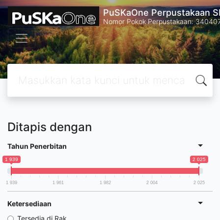
PuSKaOne Perpustakaan SM
Nomor Pokok Perpustakaan: 34040
Ditapis dengan
Tahun Penerbitan
1 939
2 025
1 939
1 961
1 982
2 004
2 025
Ketersediaan
Tersedia di Rak