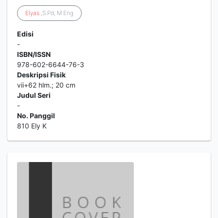
Elyas
,S.Pd, M.Eng
Edisi
-
ISBN/ISSN
978-602-6644-76-3
Deskripsi Fisik
vii+62 hlm.; 20 cm
Judul Seri
-
No. Panggil
810 Ely K