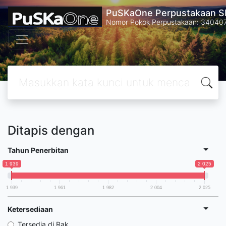
PuSKaOne Perpustakaan SM
Nomor Pokok Perpustakaan: 34040
Ditapis dengan
Tahun Penerbitan
1 939
2 025
1 939
1 961
1 982
2 004
2 025
Ketersediaan
Tersedia di Rak