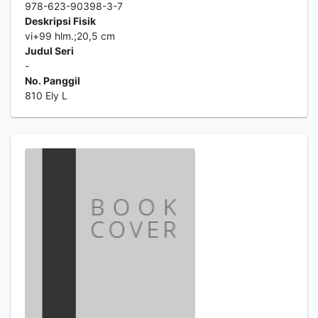
978-623-90398-3-7
Deskripsi Fisik
vi+99 hlm.;20,5 cm
Judul Seri
-
No. Panggil
810 Ely L