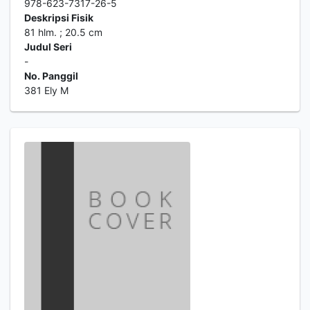
978-623-7317-26-5
Deskripsi Fisik
81 hlm. ; 20.5 cm
Judul Seri
-
No. Panggil
381 Ely M