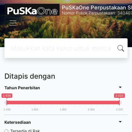
PuSKaOne Perpustakaan SM
Nomor Pokok Perpustakaan: 34040
Ditapis dengan
Tahun Penerbitan
1 939
2 025
1 939
1 961
1 982
2 004
2 025
Ketersediaan
Tersedia di Rak