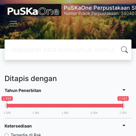
PuSKaOne Perpustakaan SM
Nomor Pokok Perpustakaan: 34040
Ditapis dengan
Tahun Penerbitan
1 939
2 025
1 939
1 961
1 982
2 004
2 025
Ketersediaan
Tersedia di Rak