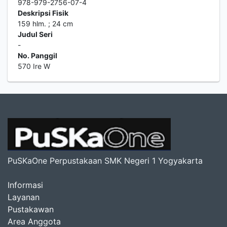
978-979-2756-07-4
Deskripsi Fisik
159 hlm. ; 24 cm
Judul Seri
-
No. Panggil
570 Ire W
PuSKaOne Perpustakaan SMK Negeri 1 Yogyakarta
Informasi
Layanan
Pustakawan
Area Anggota