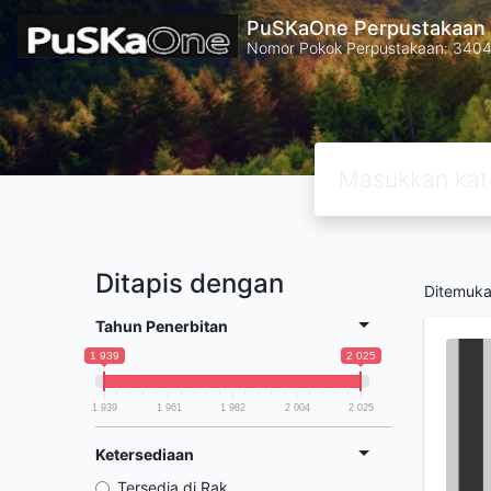
PuSKaOne Perpustakaan 
Nomor Pokok Perpustakaan: 340
Ditapis dengan
Ditemuk
Tahun Penerbitan
1 939
2 025
1 939
1 961
1 982
2 004
2 025
Ketersediaan
Tersedia di Rak