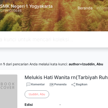
SMK Negeri 1 Yogyakarta
Beranda
Inform
4071H1015646
an
1
dari pencarian Anda melalui kata kunci:
author=Izuddin, Abu
Melukis Hati Wanita rn(Tarbiyah Ruh
Komentar
Penanda
Bagikan
Izuddin
,
Abu
Edisi
-