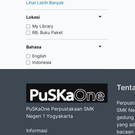
Lihat Lebih Banyak
Lokasi
My Library
RB. Buku Paket
Bahasa
English
Indonesia
Tent
Perpust
PuSKaOne Perpustakaan SMK
SMK Nege
Negeri 1 Yogyakarta
gedung 
yang ad
Informasi
bacaan b