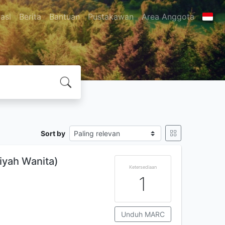
asi
Berita
Bantuan
Pustakawan
Area Anggota
Sort by
iyah Wanita)
Ketersediaan
1
Unduh MARC