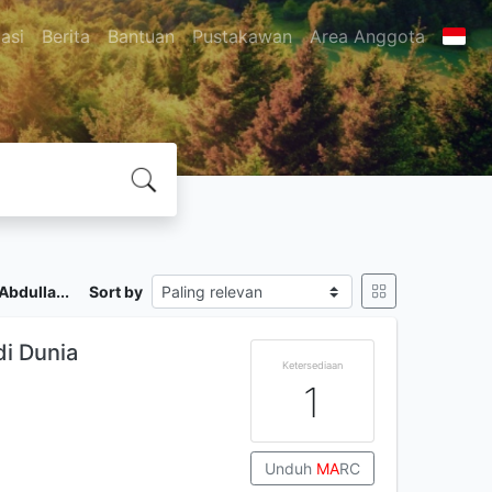
asi
Berita
Bantuan
Pustakawan
Area Anggota
Abdulla...
Sort by
di Dunia
Ketersediaan
1
Unduh
MA
RC