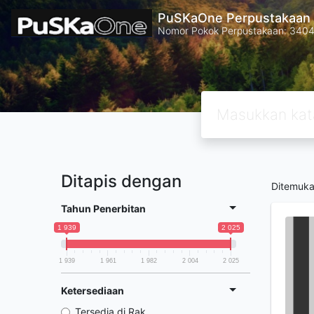
PuSKaOne Perpustakaan 
Nomor Pokok Perpustakaan: 340
Ditapis dengan
Ditemuk
Tahun Penerbitan
1 939
2 025
1 939
1 961
1 982
2 004
2 025
Ketersediaan
Tersedia di Rak