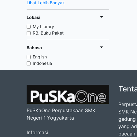
Lihat Lebih Banyak
Lokasi
My Library
RB. Buku Paket
Bahasa
English
Indonesia
Tent
Perpust
PuSKaOne Perpustakaan SMK
SMK Nege
Negeri 1 Yogyakarta
gedung 
yang ad
Informasi
bacaan b