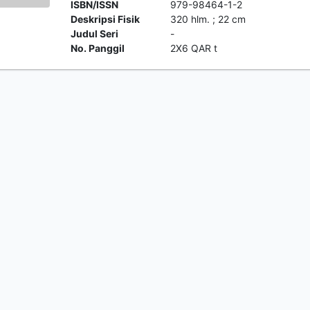
ISBN/ISSN
979-98464-1-2
Deskripsi Fisik
320 hlm. ; 22 cm
Judul Seri
-
No. Panggil
2X6 QAR t