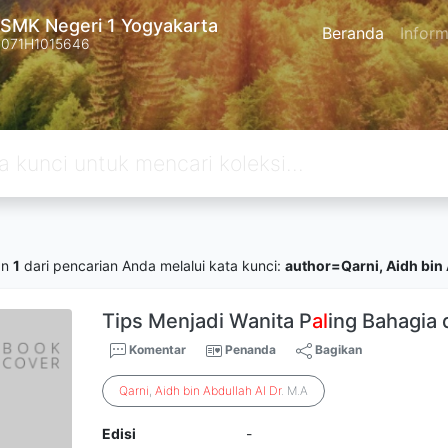
SMK Negeri 1 Yogyakarta
Beranda
Inform
4071H1015646
an
1
dari pencarian Anda melalui kata kunci:
author=Qarni, Aidh bin 
Tips Menjadi Wanita P
al
ing Bahagia 
Komentar
Penanda
Bagikan
Qarni
,
Aidh
bin
Abdullah
Al
Dr
. M.A
Edisi
-