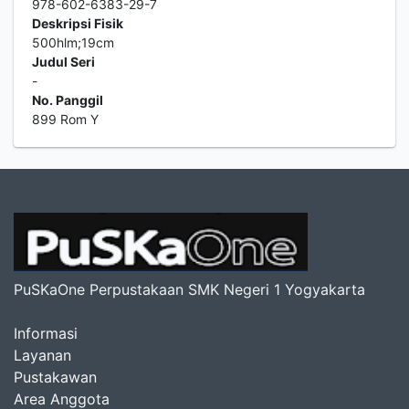
978-602-6383-29-7
Deskripsi Fisik
500hlm;19cm
Judul Seri
-
No. Panggil
899 Rom Y
PuSKaOne Perpustakaan SMK Negeri 1 Yogyakarta
Informasi
Layanan
Pustakawan
Area Anggota