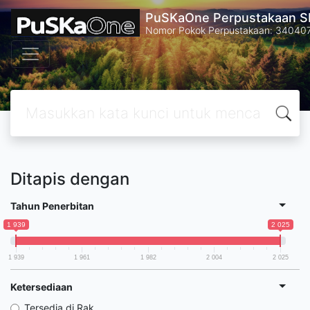
PuSKaOne Perpustakaan SM
Nomor Pokok Perpustakaan: 34040
Ditapis dengan
Tahun Penerbitan
1 939
2 025
1 939
1 961
1 982
2 004
2 025
Ketersediaan
Tersedia di Rak