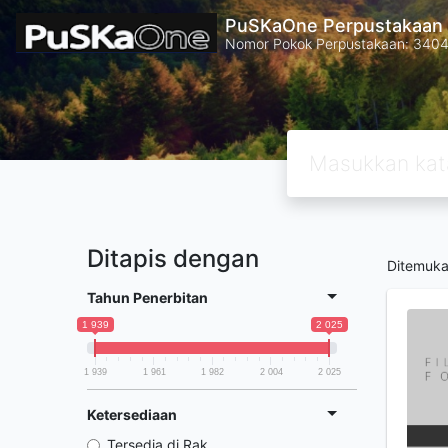
PuSKaOne Perpustakaan 
Nomor Pokok Perpustakaan: 340
Ditapis dengan
Ditemuk
Tahun Penerbitan
1 939
2 025
1 939
1 961
1 982
2 004
2 025
Ketersediaan
Tersedia di Rak