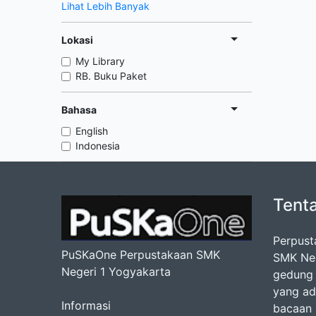
Lihat Lebih Banyak
Lokasi
My Library
RB. Buku Paket
Bahasa
English
Indonesia
Tent
Perpust
PuSKaOne Perpustakaan SMK
SMK Nege
Negeri 1 Yogyakarta
gedung 
yang ad
Informasi
bacaan b