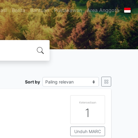
asi
Berita
Bantuan
Pustakawan
Area Anggota
Sort by
Ketersediaan
1
Unduh MARC