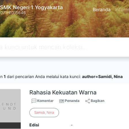
SMK Negeri 1 Yogyakarta
Beranda
Inform
4071H1015646
an
1
dari pencarian Anda melalui kata kunci:
author=Samidi, Nina
Rahasia Kekuatan Warna
Komentar
Penanda
Bagikan
Samidi
,
Nina
Edisi
-