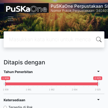
PuSKaOne Perpustakaan SM
Nomor Pokok Perpustakaan: 34040
Ditapis dengan
Tahun Penerbitan
1 939
2 025
1 939
1 961
1 982
2 004
2 025
Ketersediaan
Tersedia di Rak