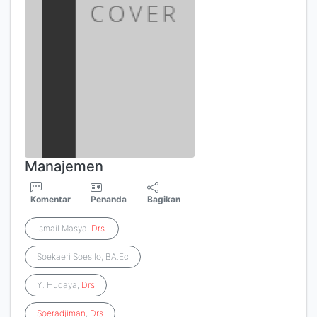
Manajemen
Komentar
Penanda
Bagikan
Ismail Masya,
Drs
.
Soekaeri Soesilo, BA.Ec
Y. Hudaya,
Drs
Soeradjiman
,
Drs