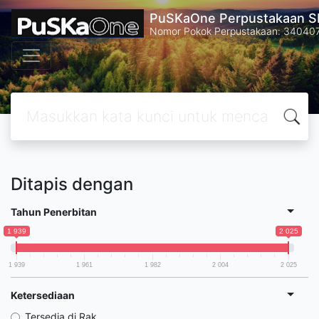
PuSKaOne Perpustakaan SM
Nomor Pokok Perpustakaan: 34040
Ditapis dengan
Tahun Penerbitan
1 939
2 025
1 939
1 961
1 982
2 004
2 025
Ketersediaan
Tersedia di Rak