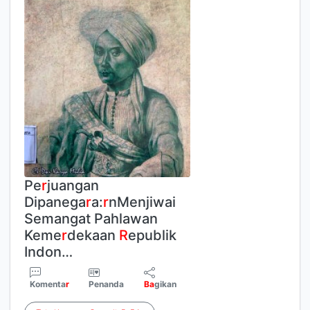
Pe
r
juangan
Dipanega
r
a:
r
nMenjiwai
Semangat Pahlawan
Keme
r
dekaan
R
epublik
Indon…
Komenta
r
Penanda
Ba
gikan