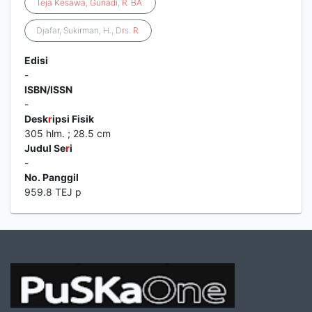
Teja
Kesawa
,
Gunadi
,
R
.
BA
.
Djafa
r
, Suki
r
man, H., D
r
s.
R
.
Edisi
-
ISBN/ISSN
-
Desk
r
ipsi Fisik
305 hlm. ; 28.5 cm
Judul Se
r
i
-
No. Panggil
959.8 TEJ p