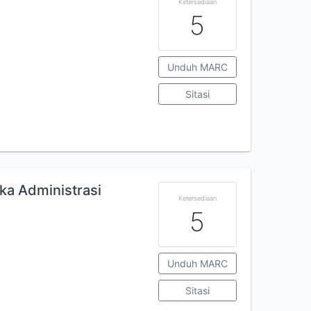
Ketersediaan
5
Unduh MARC
Sitasi
ka Administrasi
Ketersediaan
5
Unduh MARC
Sitasi