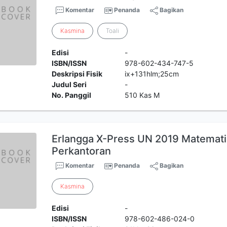
Komentar
Penanda
Bagikan
Kasmina
Toali
Edisi
-
ISBN/ISSN
978-602-434-747-5
Deskripsi Fisik
ix+131hlm;25cm
Judul Seri
-
No. Panggil
510 Kas M
Erlangga X-Press UN 2019 Matemati
Perkantoran
Komentar
Penanda
Bagikan
Kasmina
Edisi
-
ISBN/ISSN
978-602-486-024-0