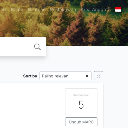
asi
Berita
Bantuan
Pustakawan
Area Anggota
Sort by
Ketersediaan
5
Unduh MARC