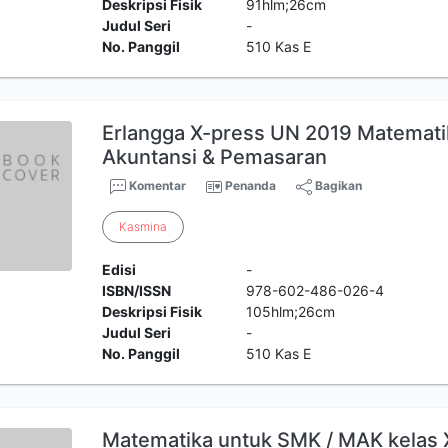
Deskripsi Fisik
91hlm;26cm
Judul Seri
-
No. Panggil
510 Kas E
Erlangga X-press UN 2019 Matemat
Akuntansi & Pemasaran
Komentar
Penanda
Bagikan
Kasmina
Edisi
-
ISBN/ISSN
978-602-486-026-4
Deskripsi Fisik
105hlm;26cm
Judul Seri
-
No. Panggil
510 Kas E
Matematika untuk SMK / MAK kelas XI