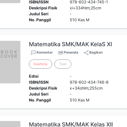
ISBN/ISSN
978-602-434-745-1
Deskripsi Fisik
xi+334hlm;25cm
Judul Seri
-
No. Panggil
510 Kas M
Matematika SMK/MAK KelaS XI
Komentar
Penanda
Bagikan
Kasmina
Toali
Edisi
-
ISBN/ISSN
978-602-434-746-8
Deskripsi Fisik
x+34ohlm;255cm
Judul Seri
-
No. Panggil
510 Kas M
Matematika SMK/MAK Kelas XII