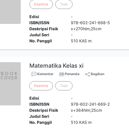
Kasmina
Toali
Edisi
-
ISBN/ISSN
978-602-241-668-5
Deskripsi Fisik
x+270hlm;25cm
Judul Seri
-
No. Panggil
510 KAS m
Matematika Kelas xi
Komentar
Penanda
Bagikan
Kasmina
Toali
Edisi
-
ISBN/ISSN
978-602-241-669-2
Deskripsi Fisik
x+364hlm;25cm
Judul Seri
-
No. Panggil
510 KAS m