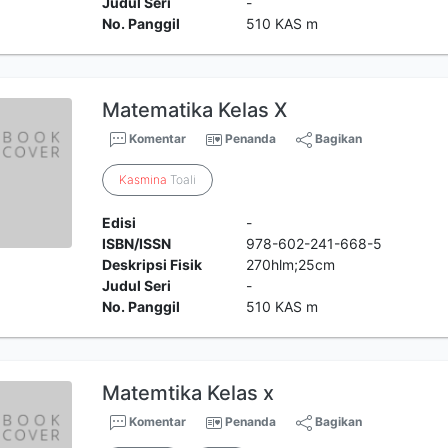
Judul Seri
-
No. Panggil
510 KAS m
Matematika Kelas X
Komentar
Penanda
Bagikan
Kasmina
Toali
Edisi
-
ISBN/ISSN
978-602-241-668-5
Deskripsi Fisik
270hlm;25cm
Judul Seri
-
No. Panggil
510 KAS m
Matemtika Kelas x
Komentar
Penanda
Bagikan