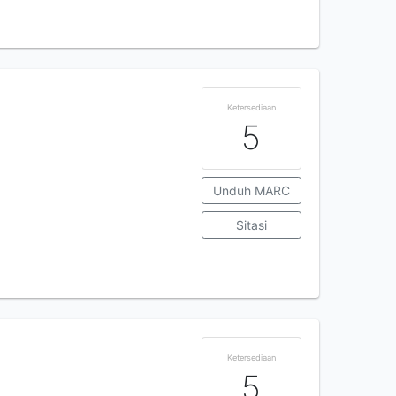
Ketersediaan
5
Unduh MARC
Sitasi
Ketersediaan
5