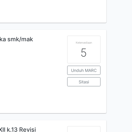
ika smk/mak
Ketersediaan
5
Unduh MARC
Sitasi
I k.13 Revisi