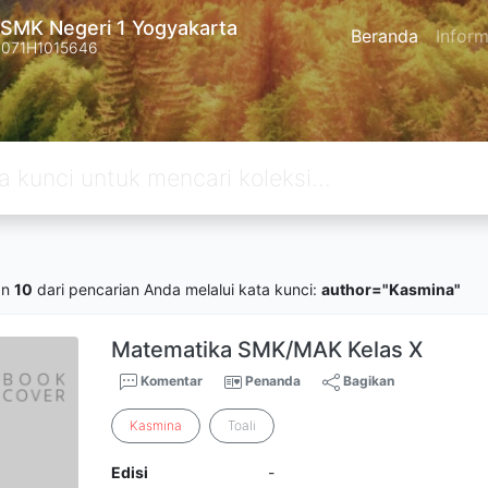
SMK Negeri 1 Yogyakarta
Beranda
Inform
4071H1015646
an
10
dari pencarian Anda melalui kata kunci:
author="Kasmina"
Matematika SMK/MAK Kelas X
Komentar
Penanda
Bagikan
Kasmina
Toali
Edisi
-