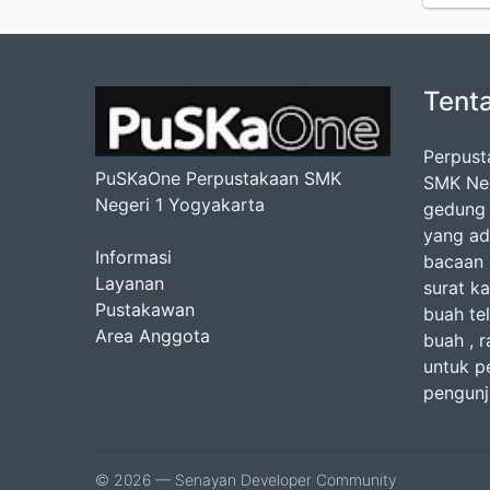
Tent
Perpust
PuSKaOne Perpustakaan SMK
SMK Nege
Negeri 1 Yogyakarta
gedung 
yang ad
Informasi
bacaan b
Layanan
surat ka
Pustakawan
buah te
Area Anggota
buah , r
untuk p
pengunj
© 2026 — Senayan Developer Community