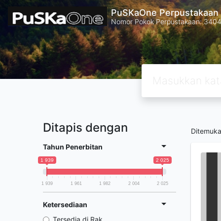
PuSKaOne Perpustakaan 
Nomor Pokok Perpustakaan: 340
Ditapis dengan
Ditemuk
Tahun Penerbitan
1 939
2 025
1 939
1 961
1 982
2 004
2 025
Ketersediaan
Tersedia di Rak