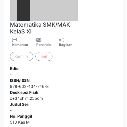
Matematika SMK/MAK
KelaS XI
Komentar
Penanda
Bagikan
Kasmina
Toali
Edisi
-
ISBN/ISSN
978-602-434-746-8
Deskripsi Fisik
x+34ohlm;255cm
Judul Seri
-
No. Panggil
510 Kas M