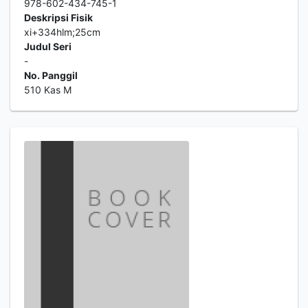
978-602-434-745-1
Deskripsi Fisik
xi+334hlm;25cm
Judul Seri
-
No. Panggil
510 Kas M