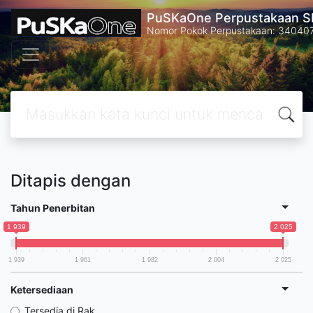
PuSKaOne Perpustakaan SM
Nomor Pokok Perpustakaan: 34040
Ditapis dengan
Tahun Penerbitan
1 939
2 025
1 939
1 961
1 982
2 004
2 025
Ketersediaan
Tersedia di Rak