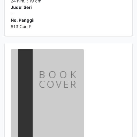
24 hlm. ; 19 cm
Judul Seri
-
No. Panggil
813 Cuc P