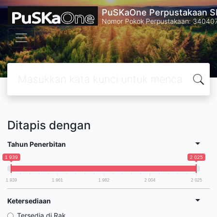
PuSKaOne Perpustakaan SM
Nomor Pokok Perpustakaan: 34040
Ditapis dengan
Tahun Penerbitan
1 939
2 025
1 939
1 961
1 982
2 004
2 025
Ketersediaan
Tersedia di Rak